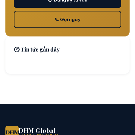
📞 Gọi ngay
🕐 Tin tức gần đây
DHM Global
DHM