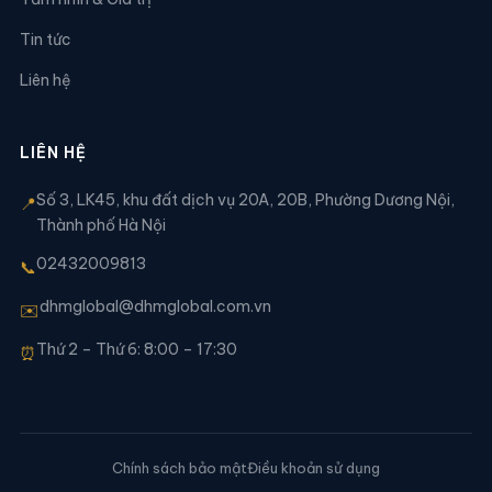
Tin tức
Liên hệ
LIÊN HỆ
Số 3, LK45, khu đất dịch vụ 20A, 20B, Phường Dương Nội,
📍
Thành phố Hà Nội
02432009813
📞
dhmglobal@dhmglobal.com.vn
✉️
Thứ 2 – Thứ 6: 8:00 – 17:30
⏰
Chính sách bảo mật
Điều khoản sử dụng