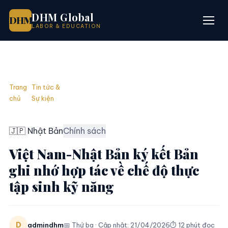
DHM Global
DHM
LABOR & EDUCATION
Trang
Tin tức &
Việt Nam-Nhật Bản ký kết Bản ghi nhớ hợp tác
/
/
chủ
Sự kiện
về chế độ thực tập sinh kỹ năng
🇯🇵 Nhật Bản
Chính sách
Việt Nam-Nhật Bản ký kết Bản
ghi nhớ hợp tác về chế độ thực
tập sinh kỹ năng
D
admindhm
📅 Thứ ba · Cập nhật: 21/04/2026
⏱ 12 phút đọc