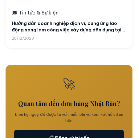
🎓 Tin tức & Sự kiện
Hướng dẫn doanh nghiệp dịch vụ cung ứng lao
động sang làm công việc xây dựng dân dụng tại
Đài Loan (Trung Quốc)
28/12/2023
🚀
Quan tâm đến đơn hàng Nhật Bản?
Liên hệ ngay để được tư vấn miễn phí và xem xét hồ sơ ưu
tiên.
📋 Đăng ký tư vấn