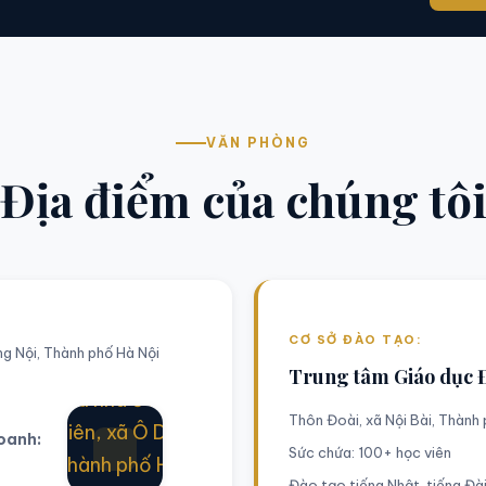
VĂN PHÒNG
Địa điểm của chúng tô
CƠ SỞ ĐÀO TẠO:
g Nội, Thành phố Hà Nội
Lô số A03-01,
Trung tâm Giáo dục 
Khu nhà ở Xã Ô
Thôn Đoài, xã Nội Bài, Thành
Diên, xã Ô Diên,
doanh:
Sức chứa: 100+ học viên
Thành phố Hà
Đào tạo tiếng Nhật, tiếng Đà