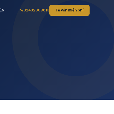
IỆN
📞
02432009813
Tư vấn miễn phí