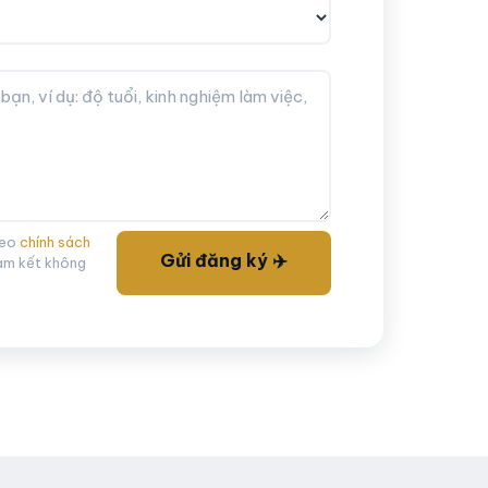
heo
chính sách
Gửi đăng ký ✈️
am kết không