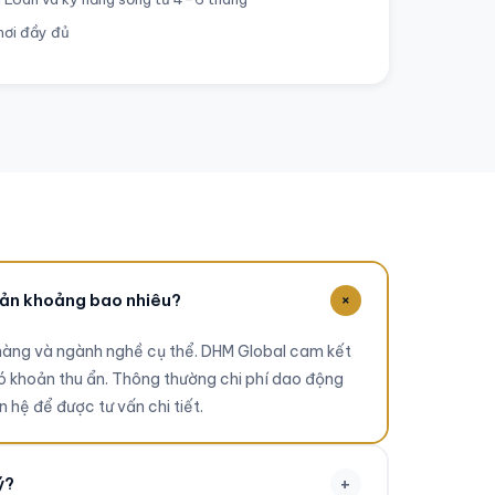
chơi đầy đủ
+
 Bản khoảng bao nhiêu?
 hàng và ngành nghề cụ thể. DHM Global cam kết
ó khoản thu ẩn. Thông thường chi phí dao động
n hệ để được tư vấn chi tiết.
+
ý?