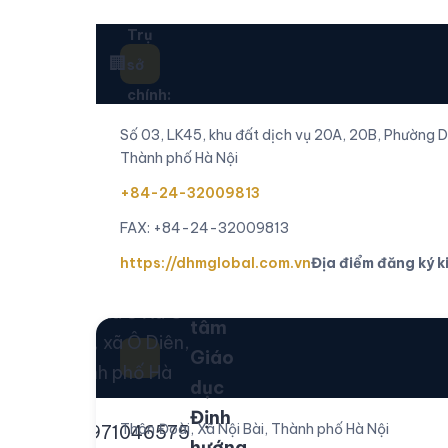
Trụ
sở
chính:
Số 03, LK45, khu đất dịch vụ 20A, 20B, Phường 
Thành phố Hà Nội
+84-24-32009813
FAX: +84-24-32009813
https://dhmglobal.com.vn
Địa điểm đăng ký k
Lô số A03-01,
Trung
Khu nhà ở Xã Ô
tâm
Diên, xã Ô Diên,
Giáo
Thành phố Hà
dục
Nội
Định
Thôn Đoài, Xã Nội Bài, Thành phố Hà Nội
+84971046575
hướng