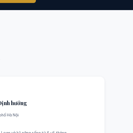
i
Định hướng
 phố Hà Nội
i Loan và kỹ năng sống từ 4–6 tháng