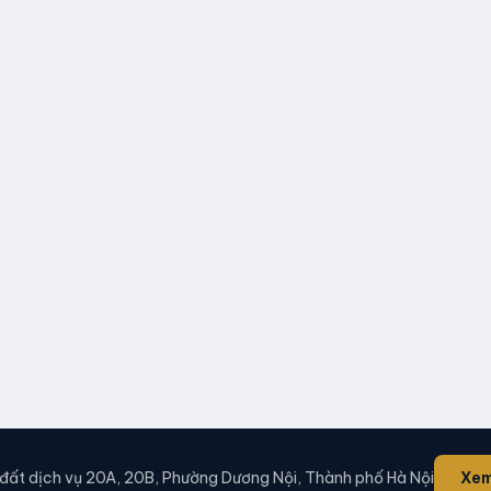
 đất dịch vụ 20A, 20B, Phường Dương Nội, Thành phố Hà Nội
Xem