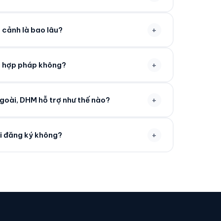
+
t cảnh là bao lâu?
+
g hợp pháp không?
+
ngoài, DHM hỗ trợ như thế nào?
+
hi đăng ký không?