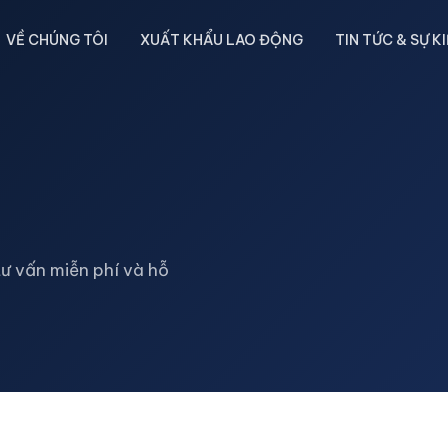
VỀ CHÚNG TÔI
XUẤT KHẨU LAO ĐỘNG
TIN TỨC & SỰ K
ư vấn miễn phí và hỗ